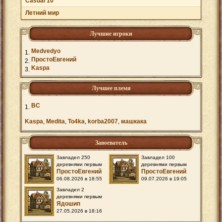
Casual 10
Летний мир
Лучшие игроки
Medvedyo
ПростоЕвгений
Kaspa
Лучшее племя
BС
Kaspa
,
Medita
,
To4ka
,
korba2007
,
машкака
Завоеватель
Завладел 250
Завладел 100
деревнями первым
деревнями первым
ПростоЕвгений
ПростоЕвгений
06.08.2026 в 18:55
09.07.2026 в 19:05
Завладел 2
деревнями первым
Ядошип
27.05.2026 в 18:16