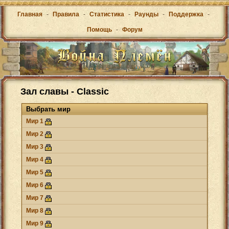
Главная
-
Правила
-
Статистика
-
Раунды
-
Поддержка
-
Помощь
-
Форум
Зал славы - Classic
Выбрать мир
Мир 1
Мир 2
Мир 3
Мир 4
Мир 5
Мир 6
Мир 7
Мир 8
Мир 9