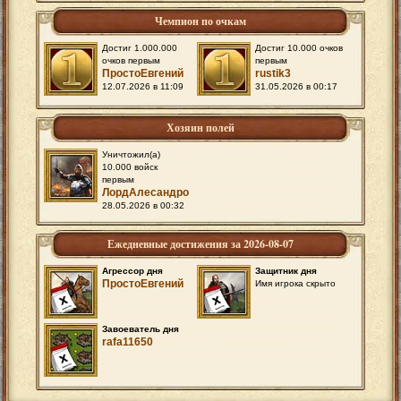
Чемпион по очкам
Достиг 1.000.000
Достиг 10.000 очков
очков первым
первым
ПростоЕвгений
rustik3
12.07.2026 в 11:09
31.05.2026 в 00:17
Хозяин полей
Уничтожил(а)
10.000 войск
первым
ЛордАлесандро
28.05.2026 в 00:32
Ежедневные достижения за 2026-08-07
Агрессор дня
Защитник дня
ПростоЕвгений
Имя игрока скрыто
Завоеватель дня
rafa11650